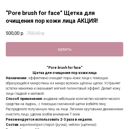
“Pore brush for face” Щетка для
очищения пор кожи лица АКЦИЯ!
500,00
р.
750,00
р.
купить
“Pore brush for face”
Щетка для очищения пор кожи лица
Назначение:
эффективно очищает поры кожи лица с помощью
образующейся микро-пены из микро волокон щетины щетки. Устраняет
остатки макияжа и оказывает мягкий пилинговый эффект. Делает кожу
лица гладкой и матовой.
Способ применения:
выдавив небольшое количество космети-ческого
средства на ладонь, с помощью смоченной щетки взбейте пену.
Распределите полученную пену на лице. Легкими круговыми движениями
очистить лицо, уделив особое внимание Т-зоне.
Рекомендуется использовать 2-3 раза в неделю.
Состав:
акрилонитрил стирол (ручка), нейлон (щетинки)