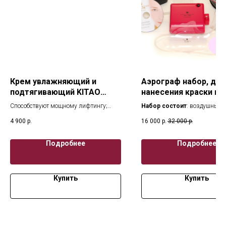
Крем увлажняющий и
Аэрограф набор, для
подтягивающий KITAO
нанесения краски на 
Matcha 40г
тело
Способствуют мощному лифтингу;
Набор состоит
: воздушный
Интенсивно увлажняют;
компрессор, сопло 0,2мл, сет
4 900
р.
16 000
р.
32 000
р.
Выравнивают текстуру кожи, улучшают
адаптер, набор красок (6 штук
цвет лица;
Япония, трафарет, обучающий
Придают эластичность и упругость
флакон для смешивания крас
Подробнее
Подробнее
коже
пипетка.
Восстанавливают кожный барьер.
Купить
Купить