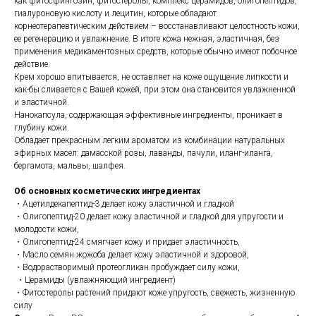
как фитосфингозин, фитостеролы, комплекс церамидов, олигопептидов,
гиалуроновую кислоту и лецитин, которые обладают
корнеотерапевтическим действием – восстанавливают целостность кожи,
ее регенерацию и увлажнение. В итоге кожа нежная, эластичная, без
применения медикаментозных средств, которые обычно имеют побочное
действие.
Крем хорошо впитывается, не оставляет на коже ощущение липкости и
как-бы сливается с Вашей кожей, при этом она становится увлажненной
и эластичной.
Нанокапсула, содержающая эффективные ингредиенты, проникает в
глубину кожи.
Обладает прекрасным легким ароматом из комбинации натуральных
эфирных масел: дамасской розы, лаванды, пачули, иланг-иланга,
бергамота, мальвы, шалфея.
Об основных косметических ингредиентах
・Ацетилдекапептид-3 делает кожу эластичной и гладкой
・Олигопептид-20 делает кожу эластичной и гладкой для упругости и
молодости кожи,
・Олигопептид-24 смягчает кожу и придает эластичность,
・Масло семян жожоба делает кожу эластичной и здоровой,
・Водорастворимый протеогликан пробуждает силу кожи,
・Церамиды (увлажняющий ингредиент)
・Фитостеролы растений придают коже упругость, свежесть, жизненную
силу