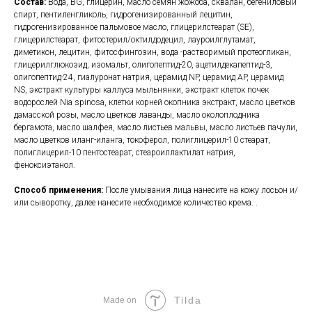
Состав:
Вода, BG, глицерин, масло семян жожоба, сквалан, бегениловый
спирт, пентиленгликоль, гидрогенизированный лецитин,
гидрогенизированное пальмовое масло, глицерилстеарат (SE),
глицерилстеарат, фитостерил/октилдодецил, лауроилглутамат,
диметикон, лецитин, фитосфингозин, вода -растворимый протеогликан,
глицерилглюкозид, изомальт, олигопептид-20, ацетилдекапептид-3,
олигопептид-24, гиалуронат натрия, церамид NP, церамид AP, церамид
NS, экстракт культуры каллуса мыльнянки, экстракт клеток почек
водорослей Nia spinosa, клетки корней окопника экстракт, масло цветков
дамасской розы, масло цветков лаванды, масло околоплодника
бергамота, масло шалфея, масло листьев мальвы, масло листьев пачули,
масло цветков иланг-иланга, токоферол, полиглицерил-10 стеарат,
полиглицерил-10 пентостеарат, стеароиллактилат натрия,
феноксиэтанол.
Способ применения:
После умывания лица нанесите на кожу лосьон и/
или сыворотку, далее нанесите необходимое количество крема. .
Tilda
Made on