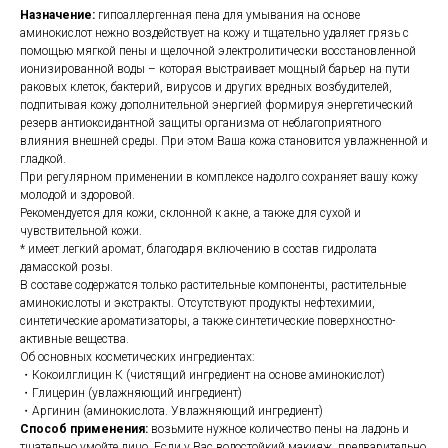
Назначение:
гипоаллергенная пена для умывания на основе
аминокислот нежно воздействует на кожу и тщательно удаляет грязь с
помощью мягкой пены и щелочной электролитически восстановленной
ионизированной воды – которая выстраивает мощный барьер на пути
раковых клеток, бактерий, вирусов и других вредных возбудителей,
подпитывая кожу дополнительной энергией формируя энергетический
резерв антиоксидантной защиты организма от неблагоприятного
влияния внешней среды. При этом Ваша кожа становится увлажненной и
гладкой.
При регулярном применении в комплексе надолго сохраняет вашу кожу
молодой и здоровой.
Рекомендуется для кожи, склонной к акне, а также для сухой и
чувствительной кожи.
* имеет легкий аромат, благодаря включению в состав гидролата
дамасской розы.
В составе содержатся только растительные компоненты, растительные
аминокислоты и экстракты. Отсутствуют продукты нефтехимии,
синтетические ароматизаторы, а также синтетические поверхностно-
активные вещества.
Об основных косметических ингредиентах:
・Кокоилглицин К (чистящий ингредиент на основе аминокислот)
・Глицерин (увлажняющий ингредиент)
・Аргинин (аминокислота. Увлажняющий ингредиент)
Способ применения:
возьмите нужное количество пены на ладонь и
тщательно умойте лицо. Если у Вас водостойкий макияж, предварительно