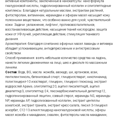
активные компоненты, заключенные в нанокапсулы: нано-формула
гиалуроновой кислоты, гидролизированный коллаген и олигопептидные
комплексы. Благодаря натуральным маслам, экстрактам растений,
фитостеролам, витаминам, керамидам и эфирам масел насыщает кожу
полезными веществами, что особенно важно для сухой, чувствительной
кожи. Задачи: увлажнение, лифтинг, противовоспалительное,
восстанавливающее действие, насыщение тканей кислородом; защита
кожи от УФ-лучей, укрепляющее действие, стимуляция тканевого
дыхания.
Аромотерапия: благодаря сочетанию эфирных масел лаванды и ветивера
обладает успокаивающим, антидепрессивным и антистрессовым
свойством.
Способ применения: взять небольшое количество средства на ладонь,
нанести легкими движениями на лицо, шею и декольте по массажным
линиям.
Состав:
Вода, BG, масла: жожоба, авокадо, ши, аргановое, асаи,
пентиленгликоль, бегениловый спирт, глицерилстеарат, никотинамид,
полиглицерил-10 изостеарат, глицерин, глицерил глюкозид, экстракт
водорослей Арамэ, олигопептид 20, ацетил гексапептид-8, ацетил
декапептид-3, олигопептид -24, гексокарбоксиметильный дипептид-12,
гидрогенизированный лецитин, соевый стерол, керамиды NS, керамиды
NP, керамиды AP, гидролизованный коллаген, экстракт центеллы
азиатской, экстракт граната, экстракт кресс-салата, гексил 3-глицерил
аскорбат, C12-13 алкилглицерид наногиалуроновой кислоты, эфиры
масел жожоба и макадамии, сквален, фитостеролы масла макадамии,